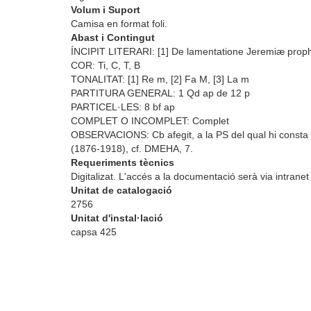
Volum i Suport
Camisa en format foli.
Abast i Contingut
ÍNCIPIT LITERARI: [1] De lamentatione Jeremiæ prophe
COR: Ti, C, T, B
TONALITAT: [1] Re m, [2] Fa M, [3] La m
PARTITURA GENERAL: 1 Qd ap de 12 p
PARTICEL·LES: 8 bf ap
COMPLET O INCOMPLET: Complet
OBSERVACIONS: Cb afegit, a la PS del qual hi consta l
(1876-1918), cf. DMEHA, 7.
Requeriments tècnics
Digitalizat. L'accés a la documentació serà via intranet
Unitat de catalogació
2756
Unitat d'instal·lació
capsa 425