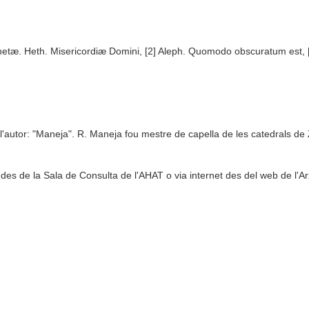
tæ. Heth. Misericordiæ Domini, [2] Aleph. Quomodo obscuratum est, [
'autor: "Maneja". R. Maneja fou mestre de capella de les catedrals d
 des de la Sala de Consulta de l'AHAT o via internet des del web de l'Ar