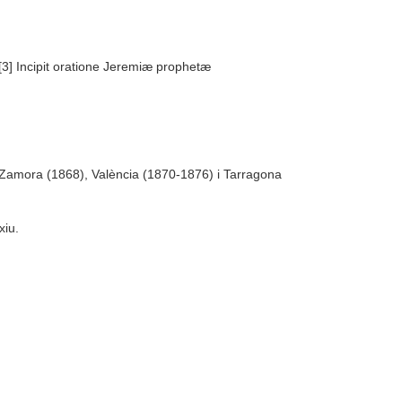
3] Incipit oratione Jeremiæ prophetæ
e Zamora (1868), València (1870-1876) i Tarragona
xiu.