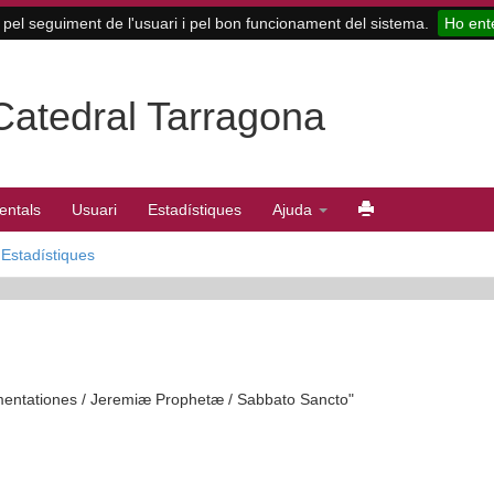
pel seguiment de l'usuari i pel bon funcionament del sistema.
Ho ent
 Catedral Tarragona
entals
Usuari
Estadístiques
Ajuda
Estadístiques
Lamentationes / Jeremiæ Prophetæ / Sabbato Sancto"