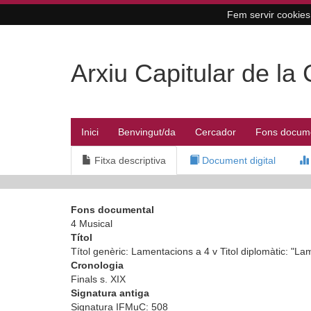
Fem servir cookies 
Arxiu Capitular de la
Inici
Benvingut/da
Cercador
Fons docum
Fitxa descriptiva
Document digital
Fons documental
4 Musical
Títol
Títol genèric: Lamentacions a 4 v Titol diplomàtic: "
Cronologia
Finals s. XIX
Signatura antiga
Signatura IFMuC: 508