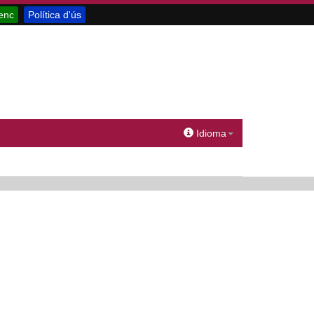
enc
Política d'ús
Idioma